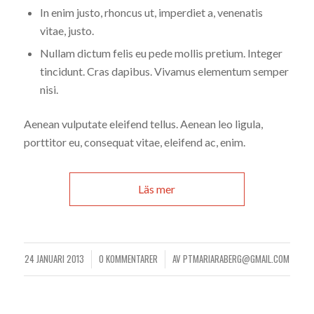
In enim justo, rhoncus ut, imperdiet a, venenatis
vitae, justo.
Nullam dictum felis eu pede mollis pretium. Integer
tincidunt. Cras dapibus. Vivamus elementum semper
nisi.
Aenean vulputate eleifend tellus. Aenean leo ligula,
porttitor eu, consequat vitae, eleifend ac, enim.
Läs mer
24 JANUARI 2013
0 KOMMENTARER
AV
PTMARIARABERG@GMAIL.COM
/
/