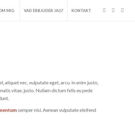
OM MIG
VAD ERBJUDER JAG?
KONTAKT
l, aliquet nec, vulputate eget, arcu. In enim justo,
natis vitae, justo. Nullam dictum felis eu pede
dunt.
ementum
semper nisi. Aenean vulputate eleifend