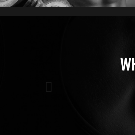
WH
ående
Lorem ipsum dolor sit
Aenean massa. Cum socii