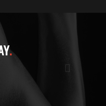
AY
.
Nästa
odo ligula eget dolor.
ntes, nascetur ridiculus