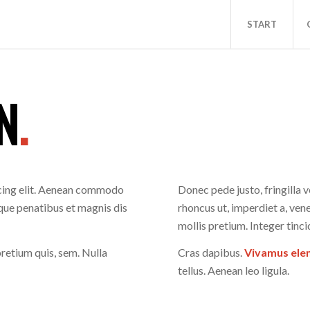
START
N
.
scing elit. Aenean commodo
Donec pede justo, fringilla ve
que penatibus et magnis dis
rhoncus ut, imperdiet a, vene
mollis pretium. Integer tinci
pretium quis, sem. Nulla
Cras dapibus.
Vivamus el
tellus. Aenean leo ligula.