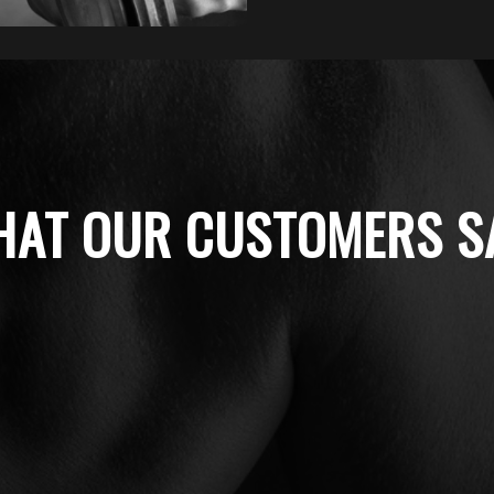
AT OUR CUSTOMERS S
 amet, consectetuer adipiscing elit. Aenean comm
s natoque penatibus et magnis dis parturient mo
mus.
Marina Markuson
CTO - Enfolding Insurrance