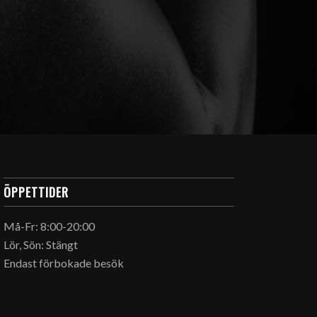
ÖPPETTIDER
Må-Fr: 8:00-20:00
Lör, Sön: Stängt
Endast förbokade besök