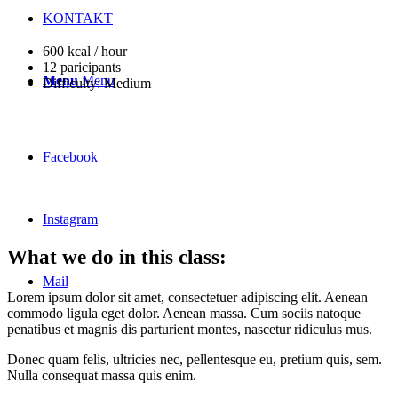
KONTAKT
600 kcal / hour
12 paricipants
Menu
Menu
Difficulty: Medium
45
Facebook
Minutes
Instagram
What we do in this class
:
Mail
Lorem ipsum dolor sit amet, consectetuer adipiscing elit. Aenean
commodo ligula eget dolor. Aenean massa. Cum sociis natoque
penatibus et magnis dis parturient montes, nascetur ridiculus mus.
Donec quam felis, ultricies nec, pellentesque eu, pretium quis, sem.
Nulla consequat massa quis enim.